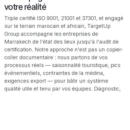
votre réalité
Triple certifié ISO 9001, 21001 et 37301, et engagé
sur le terrain marocain et africain, TargetUp
Group accompagne les entreprises de
Marrakech de l'état des lieux jusqu'à l'audit de
certification. Notre approche n'est pas un copier-
coller documentaire : nous partons de vos
processus réels — saisonnalité touristique, pics
événementiels, contraintes de la médina,
exigences export — pour bâtir un système
qualité utile et tenu par vos équipes. Diagnostic,
conception du système, formation des pilotes,
audits internes et préparation à l'audit de
certification : chaque étape est calibrée pour
votre métier. Pour comprendre en détail les
enjeux et le déroulé d'une démarche réussie,