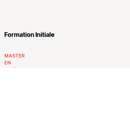
Formation Initiale
MASTER
EN
INGÉNIER
IE
MANAGE
MENT DE
LA
QUALITÉ
ET
HYGIÈNE
DES