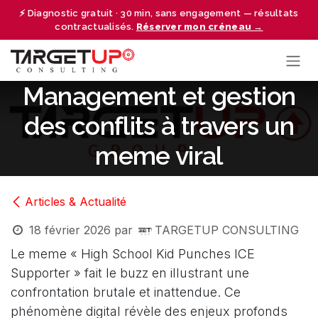
Se rendre au contenu
⚡ Diagnostic gratuit · 30 min, sans engagement — résultats
contractualisés.
Réserver mon créneau →
Management et gestion
des conflits à travers un
meme viral
Articles & Actualité
18 février 2026
par
TARGETUP CONSULTING
Le meme « High School Kid Punches ICE
Supporter » fait le buzz en illustrant une
confrontation brutale et inattendue. Ce
phénomène digital révèle des enjeux profonds