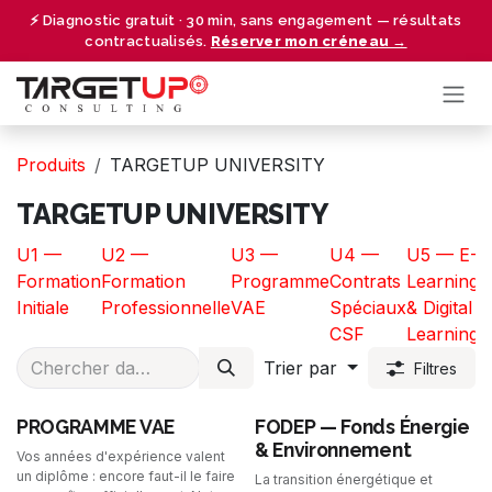
Se rendre au contenu
⚡ Diagnostic gratuit · 30 min, sans engagement — résultats
contractualisés.
Réserver mon créneau →
Produits
TARGETUP UNIVERSITY
TARGETUP UNIVERSITY
U1 —
U2 —
U3 —
U4 —
U5 — E-
U
Formation
Formation
Programme
Contrats
Learning
G
Initiale
Professionnelle
VAE
Spéciaux
& Digital
F
CSF
Learning
S
Trier par
Filtres
PROGRAMME VAE
FODEP — Fonds Énergie
& Environnement
Vos années d'expérience valent
un diplôme : encore faut-il le faire
La transition énergétique et