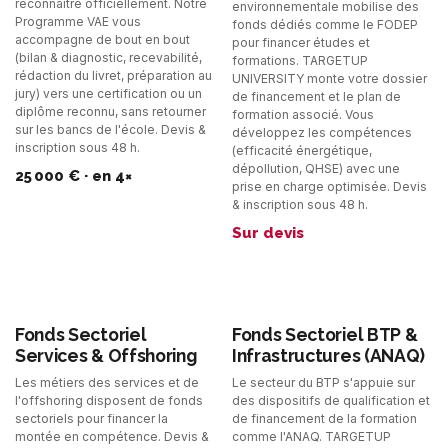
reconnaître officiellement. Notre
environnementale mobilise des
Programme VAE vous
fonds dédiés comme le FODEP
accompagne de bout en bout
pour financer études et
(bilan & diagnostic, recevabilité,
formations. TARGETUP
rédaction du livret, préparation au
UNIVERSITY monte votre dossier
jury) vers une certification ou un
de financement et le plan de
diplôme reconnu, sans retourner
formation associé. Vous
sur les bancs de l'école. Devis &
développez les compétences
inscription sous 48 h.
(efficacité énergétique,
dépollution, QHSE) avec une
25 000 € · en 4×
prise en charge optimisée. Devis
& inscription sous 48 h.
Sur devis
Fonds Sectoriel
Fonds Sectoriel BTP &
Services & Offshoring
Infrastructures (ANAQ)
Les métiers des services et de
Le secteur du BTP s'appuie sur
l'offshoring disposent de fonds
des dispositifs de qualification et
sectoriels pour financer la
de financement de la formation
montée en compétence. Devis &
comme l'ANAQ. TARGETUP