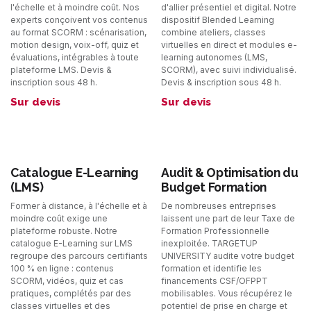
l'échelle et à moindre coût. Nos
d'allier présentiel et digital. Notre
experts conçoivent vos contenus
dispositif Blended Learning
au format SCORM : scénarisation,
combine ateliers, classes
motion design, voix-off, quiz et
virtuelles en direct et modules e-
évaluations, intégrables à toute
learning autonomes (LMS,
plateforme LMS. Devis &
SCORM), avec suivi individualisé.
inscription sous 48 h.
Devis & inscription sous 48 h.
Sur devis
Sur devis
Catalogue E-Learning
Audit & Optimisation du
(LMS)
Budget Formation
Former à distance, à l'échelle et à
De nombreuses entreprises
moindre coût exige une
laissent une part de leur Taxe de
plateforme robuste. Notre
Formation Professionnelle
catalogue E-Learning sur LMS
inexploitée. TARGETUP
regroupe des parcours certifiants
UNIVERSITY audite votre budget
100 % en ligne : contenus
formation et identifie les
SCORM, vidéos, quiz et cas
financements CSF/OFPPT
pratiques, complétés par des
mobilisables. Vous récupérez le
classes virtuelles et des
potentiel de prise en charge et