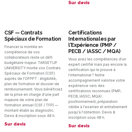
Sur devis
CSF — Contrats
Certifications
Spéciaux de Formation
Internationales par
l'Expérience (PMP /
Financer la montée en
PECB / IASSC / MQA)
compétence de vos
collaborateurs reste un défi
Vous avez les compétences d'un
budgétaire majeur. TARGETUP
expert certifié mais pas encore la
UNIVERSITY monte vos Contrats
certification qui le prouve à
Spéciaux de Formation (CSF)
l'international ? Notre
auprès de l'OFPPT : éligibilité,
accompagnement valorise votre
plan de formation et dossier de
expérience vers des
remboursement. Vous bénéficiez
certifications reconnues (PMP,
de la prise en charge d'une part
PECB, IASSC, MQA) :
majeure de votre plan de
positionnement, préparation
formation annuel (CSF / TFP) —
ciblée à l'examen et entraînement
montant établi au diagnostic.
jusqu'à l'obtention. Devis &
Devis & inscription sous 48 h.
inscription sous 48 h.
Sur devis
Sur devis