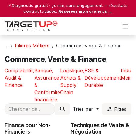
Se rendre au contenu
⚡ Diagnostic gratuit · 30 min, sans engagement — résultats
contractualisés.
Réserver mon créneau →
...
Filières Métiers
Commerce, Vente & Finance
Commerce, Vente & Finance
Comptabilité,
Banque,
Logistique,
RSE &
Indust
Audit &
Assurance
Achats &
Développement
Maint
Finance
&
Supply
Durable
Conformité
Chain
financière
Trier par
Filtres
Finance pour Non-
Techniques de Vente &
Financiers
Négociation