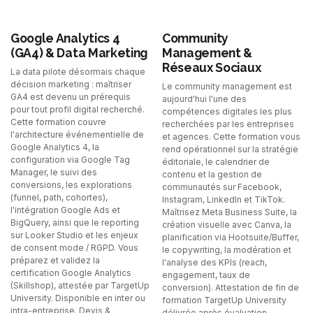
Google Analytics 4
Community
(GA4) & Data Marketing
Management &
Réseaux Sociaux
La data pilote désormais chaque
décision marketing : maîtriser
Le community management est
GA4 est devenu un prérequis
aujourd'hui l'une des
pour tout profil digital recherché.
compétences digitales les plus
Cette formation couvre
recherchées par les entreprises
l'architecture événementielle de
et agences. Cette formation vous
Google Analytics 4, la
rend opérationnel sur la stratégie
configuration via Google Tag
éditoriale, le calendrier de
Manager, le suivi des
contenu et la gestion de
conversions, les explorations
communautés sur Facebook,
(funnel, path, cohortes),
Instagram, LinkedIn et TikTok.
l'intégration Google Ads et
Maîtrisez Meta Business Suite, la
BigQuery, ainsi que le reporting
création visuelle avec Canva, la
sur Looker Studio et les enjeux
planification via Hootsuite/Buffer,
de consent mode / RGPD. Vous
le copywriting, la modération et
préparez et validez la
l'analyse des KPIs (reach,
certification Google Analytics
engagement, taux de
(Skillshop), attestée par TargetUp
conversion). Attestation de fin de
University. Disponible en inter ou
formation TargetUp University
intra-entreprise. Devis &
délivrée après évaluation