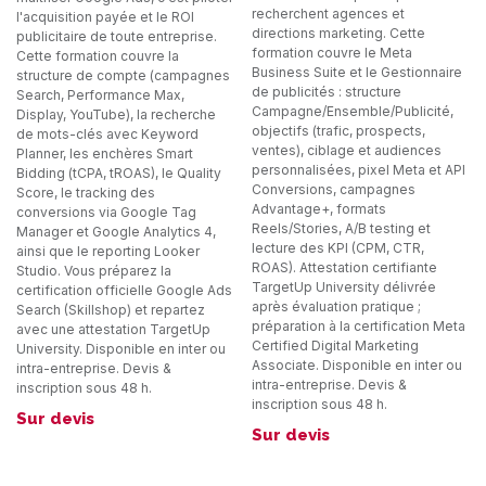
recherchent agences et
l'acquisition payée et le ROI
directions marketing. Cette
publicitaire de toute entreprise.
formation couvre le Meta
Cette formation couvre la
Business Suite et le Gestionnaire
structure de compte (campagnes
de publicités : structure
Search, Performance Max,
Campagne/Ensemble/Publicité,
Display, YouTube), la recherche
objectifs (trafic, prospects,
de mots-clés avec Keyword
ventes), ciblage et audiences
Planner, les enchères Smart
personnalisées, pixel Meta et API
Bidding (tCPA, tROAS), le Quality
Conversions, campagnes
Score, le tracking des
Advantage+, formats
conversions via Google Tag
Reels/Stories, A/B testing et
Manager et Google Analytics 4,
lecture des KPI (CPM, CTR,
ainsi que le reporting Looker
ROAS). Attestation certifiante
Studio. Vous préparez la
TargetUp University délivrée
certification officielle Google Ads
après évaluation pratique ;
Search (Skillshop) et repartez
préparation à la certification Meta
avec une attestation TargetUp
Certified Digital Marketing
University. Disponible en inter ou
Associate. Disponible en inter ou
intra-entreprise. Devis &
intra-entreprise. Devis &
inscription sous 48 h.
inscription sous 48 h.
Sur devis
Sur devis