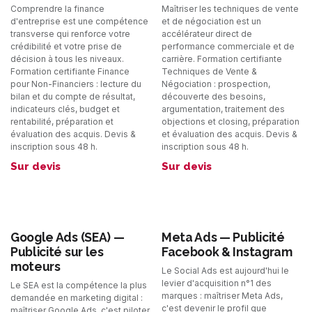
Comprendre la finance
Maîtriser les techniques de vente
d'entreprise est une compétence
et de négociation est un
transverse qui renforce votre
accélérateur direct de
crédibilité et votre prise de
performance commerciale et de
décision à tous les niveaux.
carrière. Formation certifiante
Formation certifiante Finance
Techniques de Vente &
pour Non-Financiers : lecture du
Négociation : prospection,
bilan et du compte de résultat,
découverte des besoins,
indicateurs clés, budget et
argumentation, traitement des
rentabilité, préparation et
objections et closing, préparation
évaluation des acquis. Devis &
et évaluation des acquis. Devis &
inscription sous 48 h.
inscription sous 48 h.
Sur devis
Sur devis
Google Ads (SEA) —
Meta Ads — Publicité
Publicité sur les
Facebook & Instagram
moteurs
Le Social Ads est aujourd'hui le
levier d'acquisition n°1 des
Le SEA est la compétence la plus
marques : maîtriser Meta Ads,
demandée en marketing digital :
c'est devenir le profil que
maîtriser Google Ads, c'est piloter