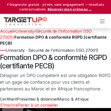
Se rendre au contenu
⚡ Diagnostic gratuit · 30 min, sans engagement — résultats
contractualisés.
Réserver mon créneau →
Accueil
›
University
›
Sécurité de l'information (ISO
27001)
›
Formation DPO & conformité RGPD (certifiante
PECB)
University · Sécurité de l'information (ISO 27001)
Formation DPO & conformité RGPD
(certifiante PECB)
Désigner un DPO compétent est une obligation RGPD
et un gage de confiance pour vos clients et
partenaires au Maroc et en Afrique francophone.
Certifiant
Présentiel & distanciel
Maroc & Afrique
S'inscrire
Parler à un conseiller