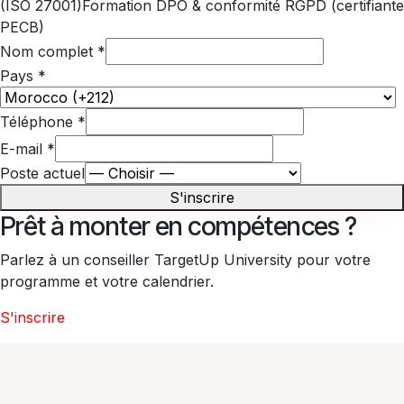
(ISO 27001)
Formation DPO & conformité RGPD (certifiante
PECB)
Nom complet
*
Pays
*
Téléphone
*
E-mail
*
Poste actuel
S'inscrire
Prêt à monter en compétences ?
Parlez à un conseiller TargetUp University pour votre
programme et votre calendrier.
S'inscrire