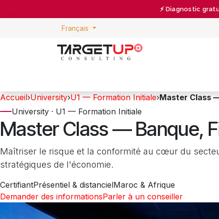
Se rendre au contenu
⚡ Diagnostic grat
Français
Accueil
›
University
›
U1 — Formation Initiale
›
Master Class 
University · U1 — Formation Initiale
Master Class — Banque, F
Maîtriser le risque et la conformité au cœur du secteu
stratégiques de l'économie.
Certifiant
Présentiel & distanciel
Maroc & Afrique
Demander des informations
Parler à un conseiller