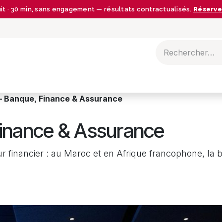
uit · 30 min, sans engagement — résultats contractualisés.
Réserve
BLOG
— Banque, Finance & Assurance
inance & Assurance
r financier : au Maroc et en Afrique francophone, la b