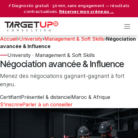
Se rendre au contenu
⚡ Diagnostic gratuit · 30 min, sans engagement — résultats
contractualisés.
Réserver mon créneau →
Accueil
›
University
›
Management & Soft Skills
›
Négociation
avancée & Influence
University · Management & Soft Skills
Négociation avancée & Influence
Menez des négociations gagnant-gagnant à fort
enjeu.
Certifiant
Présentiel & distanciel
Maroc & Afrique
S'inscrire
Parler à un conseiller