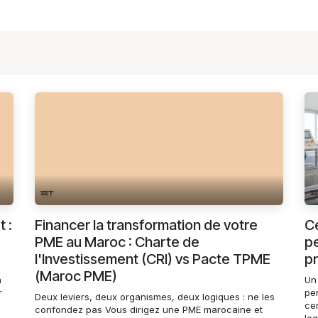
 :
Financer la transformation de votre
Ce
PME au Maroc : Charte de
pe
l'Investissement (CRI) vs Pacte TPME
pr
(Maroc PME)
a
Un 
r
pe
Deux leviers, deux organismes, deux logiques : ne les
cer
confondez pas Vous dirigez une PME marocaine et
log