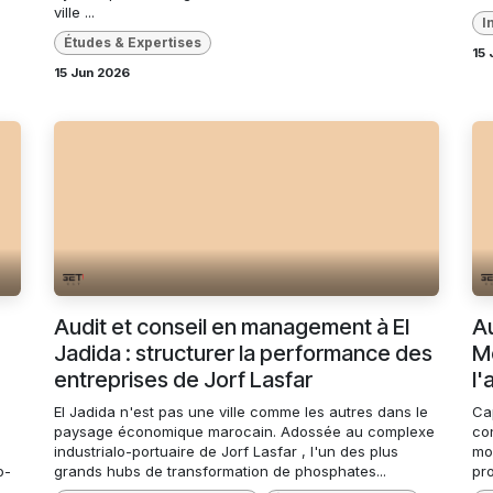
ville ...
I
Études & Expertises
15 
15 Jun 2026
Audit et conseil en management à El
Au
Jadida : structurer la performance des
Me
e
entreprises de Jorf Lasfar
l'
El Jadida n'est pas une ville comme les autres dans le
Ca
paysage économique marocain. Adossée au complexe
co
industrialo-portuaire de Jorf Lasfar , l'un des plus
mo
o-
grands hubs de transformation de phosphates...
pro