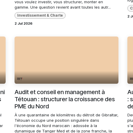
vous voulez investir, vous structurer, monter en
gamme. Une question revient avant toutes les autr...
C
Investissement & Charte
2 J
2 Jul 2026
ni
Audit et conseil en management à
Au
s
Tétouan : structurer la croissance des
: 
PME du Nord
de
l
À une quarantaine de kilomètres du détroit de Gibraltar,
De
Tétouan occupe une position singulière dans
plu
ar
l'économie du Nord marocain : adossée à la
s'a
dynamique de Tanger Med et de la zone franche, la
str