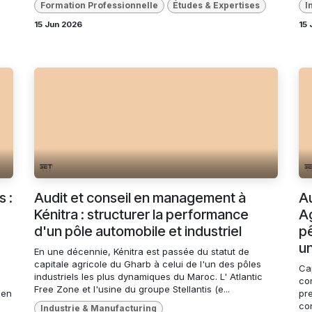
Formation Professionnelle
Études & Expertises
I
15 Jun 2026
15 
 :
Audit et conseil en management à
Au
Kénitra : structurer la performance
Ag
d'un pôle automobile et industriel
pê
u
En une décennie, Kénitra est passée du statut de
capitale agricole du Gharb à celui de l'un des pôles
Ca
industriels les plus dynamiques du Maroc. L' Atlantic
con
Free Zone et l'usine du groupe Stellantis (e...
ien
pr
co
Industrie & Manufacturing